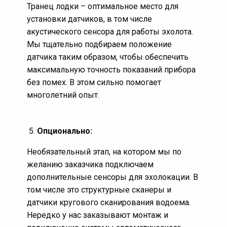
Транец лодки – оптимальное место для
Показатели напряжения, скорости, расхода
установки датчиков, в том числе
топлива, тахометра и др.
акустического сенсора для работы эхолота.
В итоге получается сеть приборов связанных по
Мы тщательно подбираем положение
NMEA, которая питается от сети 12В. Картплоттер и
датчика таким образом, чтобы обеспечить
датчики. Все элементы сети соединяются с
максимальную точность показаний прибора
помощью
T-образных коннекторов
.
Правильность
без помех. В этом сильно помогает
установки прибора очень важна, для избежания
многолетний опыт.
проблем с показаниями следует доверить это
дело профессионалам, которыми являются
специалисты компании BoatProfi.
Мы подберем
Опционально:
правильную высоту крепления ультразвукового
Необязательный этап, на котором мы по
датчика. Идеальное расположение датчика
желанию заказчика подключаем
эхолокации – горизонтально с поверхностью
дополнительные сенсоры для эхолокации. В
воды. Но учитывая различный наклон катера при
том числе это структурные сканеры и
разных скоростях и водных условиях, бывает
датчики кругового сканирования водоема.
сложно подобрать оптимальный угол наклона
Нередко у нас заказывают монтаж и
датчика.