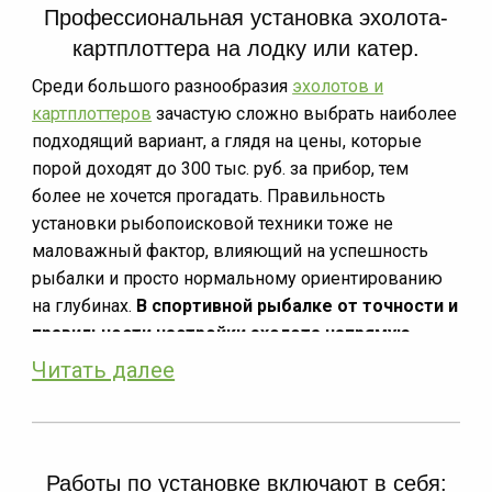
Профессиональная установка эхолота-
картплоттера на лодку или катер.
Среди большого разнообразия
эхолотов и
картплоттеров
зачастую сложно выбрать наиболее
подходящий вариант, а глядя на цены, которые
порой доходят до 300 тыс. руб. за прибор, тем
более не хочется прогадать. Правильность
установки рыбопоисковой техники тоже не
маловажный фактор, влияющий на успешность
рыбалки и просто нормальному ориентированию
на глубинах.
В спортивной рыбалке от точности и
правильности настройки эхолота напрямую
зависит успех и результаты.
Читать далее
Рыбопоисковая техника работает по принципу
сигнала, отраженного от дна и других предметов
на пути к нему. Современные эхолоты позволяют
Работы по установке включают в себя:
с высокой точностью сканировать глубины,