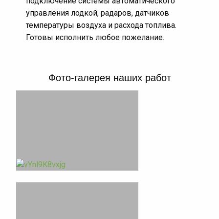
подключение системы автоматического
Наш сервисный центр водомоторной техники
управления лодкой, радаров, датчиков
BoatProfi работает только с качественными,
температуры воздуха и расхода топлива.
проверенными производителями эхолотов и
Готовы исполнить любое пожелание.
карплоттеров,
такими как
Lowrance
,
Garmin
,
Humminbird
и другими.
Мы устанавливаем
эхолоты и карплоттеры на любые катера и
Фото-галерея наших работ
лодки. Качественно и в срок.
Дополнительные работы
(Опционально):
Коммутация сети данных по протоколу nmea
2000 (Подключение лодочного мотора к
картплоттеру, соединение нескольких
картплоттеров в сеть, подключение радара,
автопилота, датчиков температуры, расхода
топлива и т.д.) врезка датчика в дно лодки.