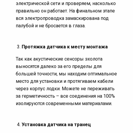
объектов.
электрической сети и проверяем, насколько
правильно он работает. На финальном этапе
Карплоттеры выгодно отличаются от эхолотов
,
вся электропроводка замаскирована под
они имеют множество встроенных функция, при
палубой и не бросается в глаза.
этом сохраняя все характеристики упомянутых.
GPS навигация и wi-fi – давно входят в базовый
набор функций карплоттера.
Протяжка датчика к месту монтажа
Наши специалисты компании BoatProfi
Так как акустические сенсоры эхолота
подключают приборы с помощью шины
выносятся далеко за его пределы для
NMEA, благодаря чему на экран можно
большей точности, мы находим оптимальное
вывести массу полезной информации:
место для установки и протягиваем кабели
Глубина, фарватеры, отмели, буи, вехи
через корпус лодки. Можете не переживать
Наличие косяков рыб и других подводных
за герметичность – все соединения на 100%
объектов
изолируются современными материалами.
Скорость течения и температура воды
GPS данные и компас (инфраструктура портов и
название прибрежных объектов)
Установка датчика на транец
Управление аудиосистемой и радио