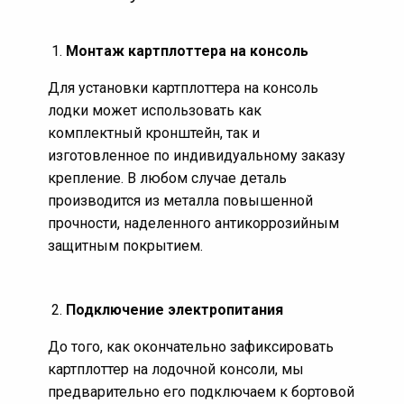
находить мелкую и крупную рыбу, изучать рельеф
дна. Для увеличения радиуса поиска в
Монтаж картплоттера на консоль
современных приборах используется ультразвук.
Для установки картплоттера на консоль
Эхолоты отличаются не только частотой лучей,
лодки может использовать как
мощностью и размерами экрана, но и наличием
комплектный кронштейн, так и
дополнительных возможностей. Простой эхолот
изготовленное по индивидуальному заказу
порой кардинально отличается от топового.
крепление. В любом случае деталь
производится из металла повышенной
Основное назначение карплоттера это
прочности, наделенного антикоррозийным
отображения местоположения лодки или
защитным покрытием.
катера на карте, запоминание маршрута и
сохранение контрольных точек.
Выбор
карплоттера зависит от финансовых возможностей
Подключение электропитания
владельца лодки и от требуемых задач. Кто то
довольствуется бюджетными приборами, а кому
До того, как окончательно зафиксировать
то требуется брендовый карплоттер с цветным
картплоттер на лодочной консоли, мы
экраном 12 дюймов и детальной прорисовкой
предварительно его подключаем к бортовой