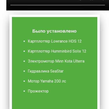
Было установлено
Картплоттер Lowrance HDS 12
Картплоттер Humminbird Solix 12
Электромотор Minn Kota Ulterra
Гидравлика SeaStar
Мотор Yamaha 200 лс
Прожектор