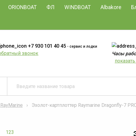
ORIONBOAT
ФЛ
WINDBOAT
Albakore
Б
+7 930 101 40 45
- сервис и лодки
обратный звонок
Часы работ
показать 
RayMarine
Эхолот-картплоттер Raymarine Dragonfly-7 P