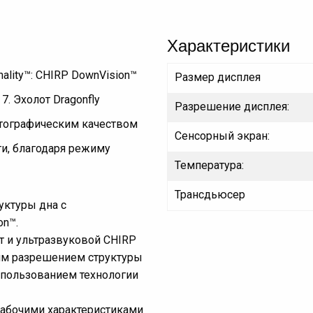
Характеристики
ality™: CHIRP DownVision™
Размер дисплея
7. Эхолот Dragonfly
Разрешение дисплея:
отографическим качеством
Сенсорный экран:
и, благодаря режиму
Температура:
Трансдьюсер
уктуры дна с
on™.
 и ультразвуковой CHIRP
им разрешением структуры
спользованием технологии
рабочими характеристиками