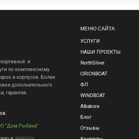
МЕНЮ САЙТА
УСЛУГИ
НАШИ ПРОЕКТЫ
спортивной и
NorthSilver
уги по комплексному
ORIONBOAT
арок и корпусов. Более
ФЛ
новки дополнительного
, гарантия.
WINDBOAT
Albakore
ров
Блог
ОО "Дом Рыбака"
Отзывы
ано в:
WebSite
Контакты