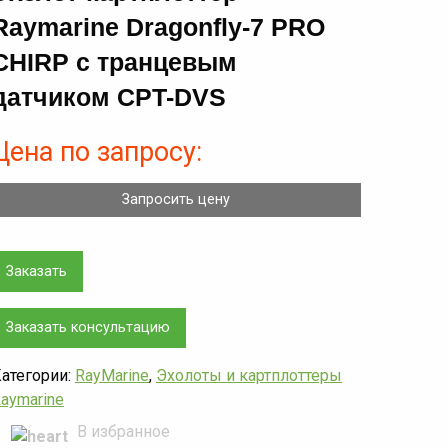
Raymarine Dragonfly-7 PRO
CHIRP с транцевым
датчиком CPT-DVS
Цена по запросу:
Запросить цену
Заказать
Заказать консультацию
атегории:
RayMarine
,
Эхолоты и картплоттеры
aymarine
В избранное