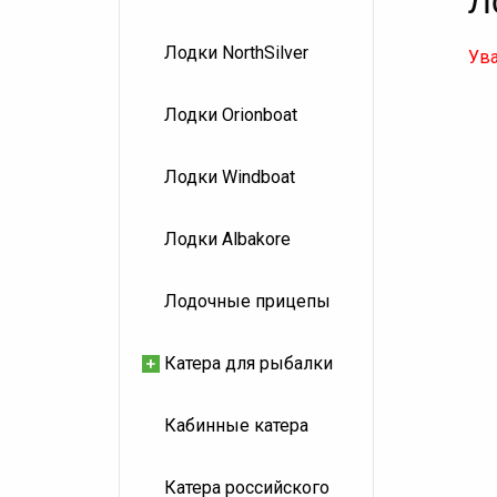
Л
Лодки NorthSilver
Ува
Лодки Orionboat
Лодки Windboat
Лодки Albakore
Лодочные прицепы
Катера для рыбалки
Кабинные катера
Катера российского