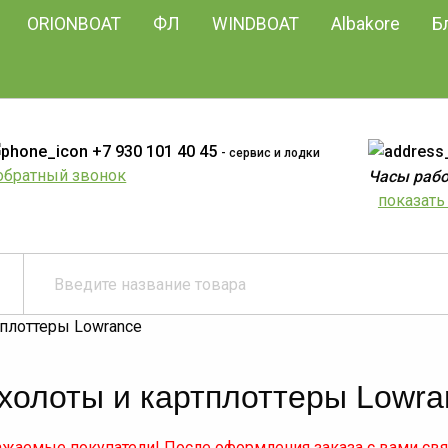
ORIONBOAT
ФЛ
WINDBOAT
Albakore
Б
+7 930 101 40 45
- сервис и лодки
обратный звонок
Часы работ
показать 
тплоттеры Lowrance
холоты и картплоттеры Lowra
жаемые покупатели! После оформления заказа с вами св