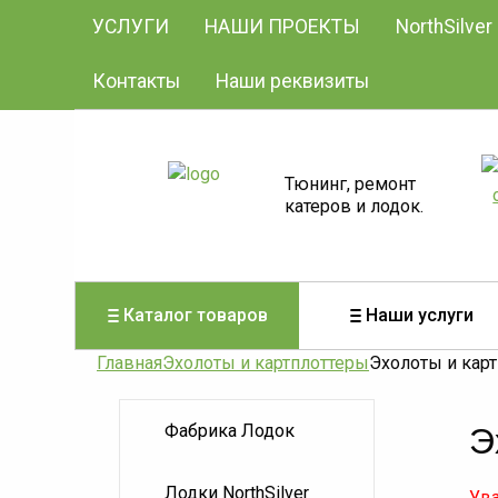
УСЛУГИ
НАШИ ПРОЕКТЫ
NorthSilver
Контакты
Наши реквизиты
Тюнинг, ремонт
катеров и лодок.
Каталог товаров
Наши услуги
Главная
Эхолоты и картплоттеры
Эхолоты и кар
Фабрика Лодок
Э
Лодки NorthSilver
Ува