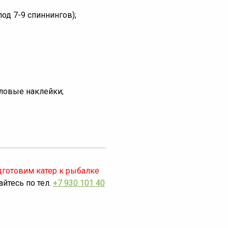
од 7-9 спиннингов);
иловые наклейки;
дготовим катер к рыбалке
йтесь по тел.
+7 930 101 40