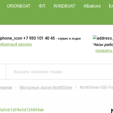
ORIONBOAT
ФЛ
WINDBOAT
Albakore
Б
+7 930 101 40 45
- сервис и лодки
обратный звонок
Часы работ
показать 
лавная
Моторные лодки NorthSilver
NorthSilver 650 Fi