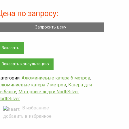
Цена по запросу:
Запросить цену
Заказать
Заказать консультацию
атегории:
Алюминиевые катера 6 метров
,
люминиевые катера 7 метров
,
Катера для
рыбалки
,
Моторные лодки NorthSilver
orthSilver
В избранное
добавить в избранное