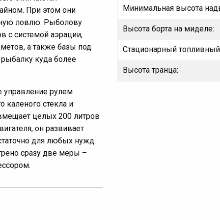
Минимальная высота надв
айном. При этом они
ную ловлю. Рыболову
Высота борта на миделе:
ов с системой аэрации,
метов, а также базы под
Стационарный топливный 
 рыбалку куда более
Высота транца:
е управление рулем
о каленого стекла и
вмещает целых 200 литров
вигателя, он развивает
остаточно для любых нужд.
трено сразу две меры –
ессором.