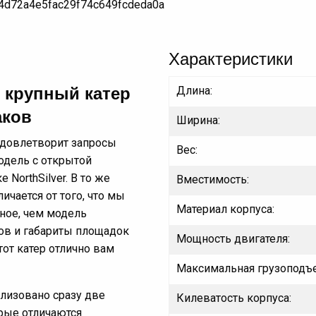
Характеристики
 крупный катер
Длина:
аков
Ширина:
 удовлетворит запросы
Вес:
модель с открытой
NorthSilver. В то же
Вместимость:
ичается от того, что мы
Материал корпуса:
ное, чем модель
ов и габариты площадок
Мощность двигателя:
тот катер отлично вам
Максимальная грузоподъ
еализовано сразу две
Килеватость корпуса:
рые отличаются