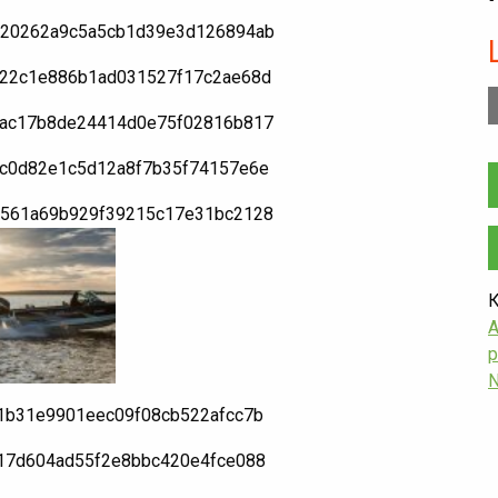
К
А
N