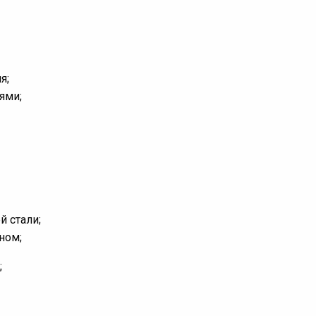
я;
ями;
 стали;
ном;
;