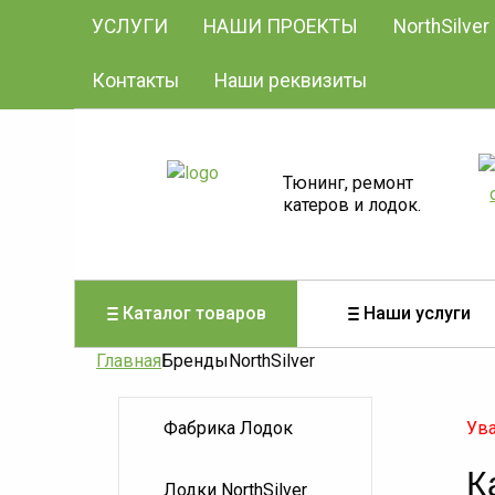
УСЛУГИ
НАШИ ПРОЕКТЫ
NorthSilver
Контакты
Наши реквизиты
Тюнинг, ремонт
катеров и лодок.
Каталог товаров
Наши услуги
Главная
БрендыNorthSilver
Фабрика Лодок
Ува
К
Лодки NorthSilver