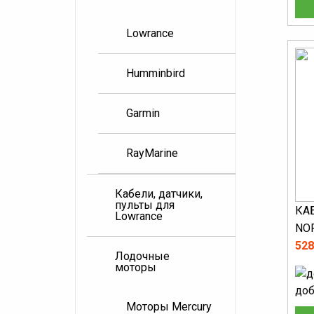
Lowrance
Humminbird
Garmin
RayMarine
Кабели, датчики,
пульты для
КА
Lowrance
NOR
528
Лодочные
моторы
доб
Моторы Mercury