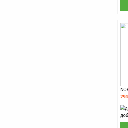
NOR
294
доб