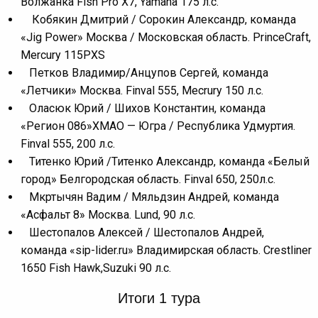
Волжанка Fish Pro Х7, Yamaha 175 л.с.
Кобякин Дмитрий / Сорокин Александр, команда
«Jig Power» Москва / Московская область. PrinceCraft,
Mercury 115PXS
Петков Владимир/Анцупов Сергей, команда
«Летчики» Москва. Finval 555, Mecrury 150 л.с.
Оласюк Юрий / Шихов Константин, команда
«Регион 086»ХМАО — Югра / Республика Удмуртия.
Finval 555, 200 л.с.
Титенко Юрий /Титенко Александр, команда «Белый
город» Белгородская область. Finval 650, 250л.с.
Мкртычян Вадим / Мяльдзин Андрей, команда
«Асфальт 8» Москва. Lund, 90 л.с.
Шестопалов Алексей / Шестопалов Андрей,
команда «sip-lider.ru» Владимирская область. Crestliner
1650 Fish Hawk,Suzuki 90 л.с.
Итоги 1 тура