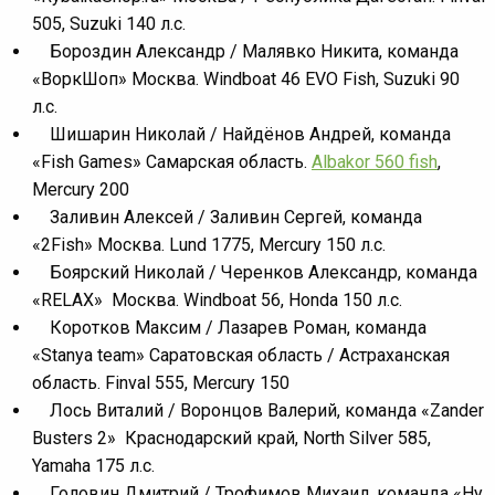
505, Suzuki 140 л.с.
Бороздин Александр / Малявко Никита, команда
«ВоркШоп» Москва. Windboat 46 EVO Fish, Suzuki 90
л.с.
Шишарин Николай / Найдёнов Андрей, команда
«Fish Games» Самарская область.
Albakor 560 fish
,
Mercury 200
Заливин Алексей / Заливин Сергей, команда
«2Fish» Москва. Lund 1775, Mercury 150 л.с.
Боярский Николай / Черенков Александр, команда
«RELAX» Москва. Windboat 56, Honda 150 л.с.
Коротков Максим / Лазарев Роман, команда
«Stanya team» Саратовская область / Астраханская
область. Finval 555, Mercury 150
Лось Виталий / Воронцов Валерий, команда «Zander
Busters 2» Краснодарский край, North Silver 585,
Yamaha 175 л.с.
Головин Дмитрий / Трофимов Михаил, команда «Ну