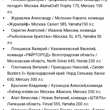
погоди!» Москва. AlumaCraft Trophy 175, Mercury 150
л.с.
Журавлев Александр / Молокин Кирилл, команда
«Журалайф» Москва. Салют 585, Yamaha150 л.с.
Серегин Анатолий / Иванов Максим, команда
«Рыболовное братство» Москва. SL 475, Yamaha 50
л.с.
Лоншаков Валерий / Казначеевский Василий,
команда «РАЙ*ГОРОД» Волгоградская область /
Московская область. North Silver 645, Honda 250 л.с.
Плотников Виталий / Приходько Николай, «Zander
Busters 3» Краснодарский край. Норд Сильвер Хаски
650, Mercury 300 л.с.
Брычкин Владимир / Кузнецов Алексей,команда
«fishing-estate.ru» Москва. Albacore, Mercury 250 л.с.
Апет Вячеслав / Новак Виталий, команда «ШТИЛЬ»
Липецкая область. Finval 555, Yamaha 200 л.с.