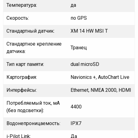
Температура:
да
Скорость:
по GPS
Стандартный датчик:
XM 14 HW MSI T
Стандартное крепление
Транец
датчика:
Тип карт памяти:
dual microSD
Картография:
Navionics +, AutoChart Live
Интерфейсы:
Ethernet, NMEA 2000, HDMI
Потребляемый ток, мА
4400
(без подсветки):
Водонепроницаемость:
IPX7
i-Pilot Link:
Да