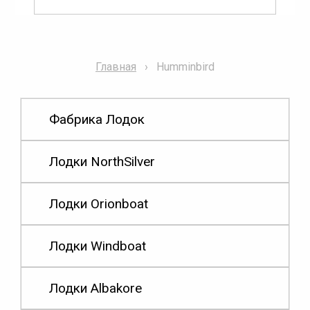
Главная
Humminbird
Фабрика Лодок
Лодки NorthSilver
Лодки Orionboat
Лодки Windboat
Лодки Albakore