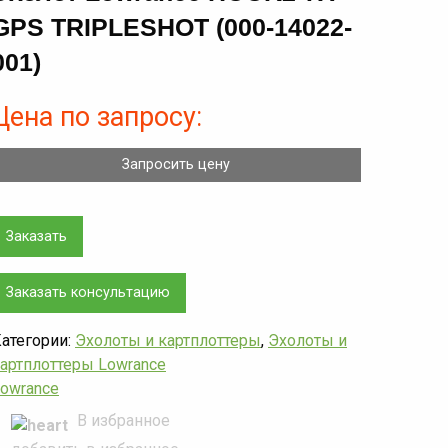
GPS TRIPLESHOT (000-14022-
001)
Цена по запросу:
Запросить цену
Заказать
Заказать консультацию
атегории:
Эхолоты и картплоттеры
,
Эхолоты и
артплоттеры Lowrance
owrance
В избранное