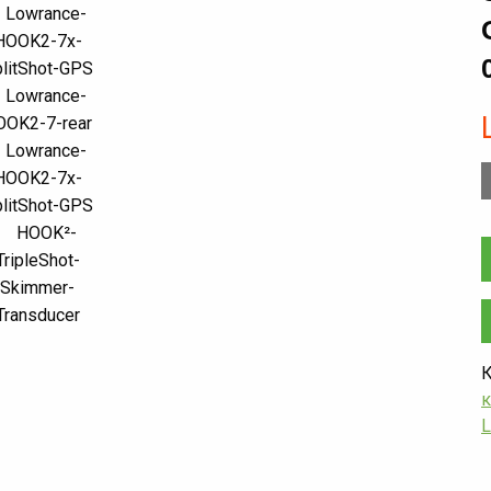
К
к
L