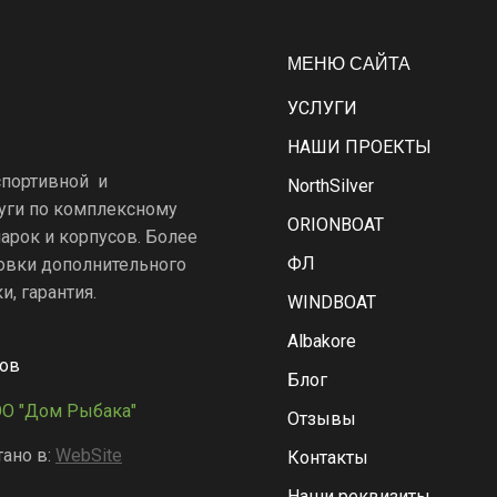
МЕНЮ САЙТА
УСЛУГИ
НАШИ ПРОЕКТЫ
спортивной и
NorthSilver
уги по комплексному
ORIONBOAT
арок и корпусов. Более
ФЛ
новки дополнительного
, гарантия.
WINDBOAT
Albakore
ров
Блог
ОО "Дом Рыбака"
Отзывы
ано в:
WebSite
Контакты
Наши реквизиты