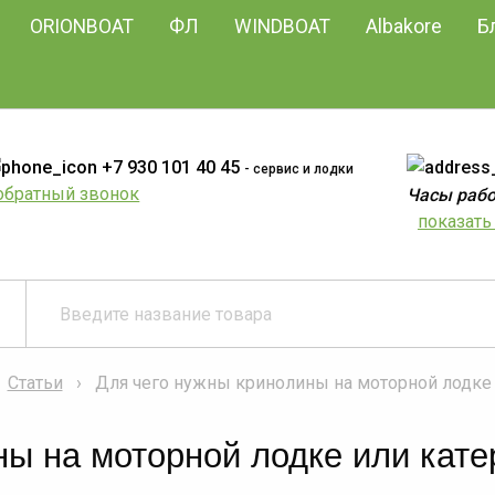
ORIONBOAT
ФЛ
WINDBOAT
Albakore
Б
+7 930 101 40 45
- сервис и лодки
обратный звонок
Часы работ
показать 
Статьи
Для чего нужны кринолины на моторной лодке 
ны на моторной лодке или кате