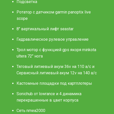
Подсветка
Ротатор с датчиком garmin panoptix live
scope
8" вертикальный лифт seastar
Гидравлическое рулевое управление
Трол мотор с функцией gps якоря minkota
ultera 72" нога
Тяговый литиевый акум 36v на 110 а/с и
Сервисный литиевый акум 12v на 140 а/с
Кастомные площадки под картплотеры
Sonichub от lowrance и 4 динамика
перекрашенные в цвет корпуса
Сеть nmea2000