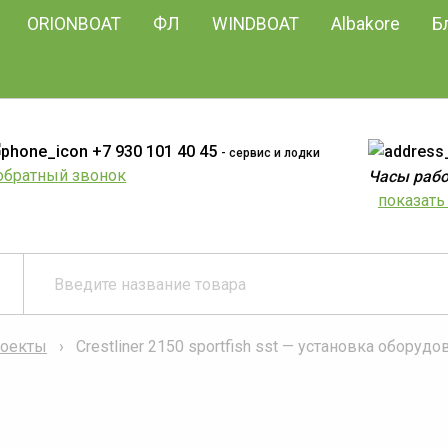
ORIONBOAT
ФЛ
WINDBOAT
Albakore
Б
+7 930 101 40 45
- сервис и лодки
обратный звонок
Часы работ
показать 
оекты
Crestliner 2150 sportfish sst — установка оборуд