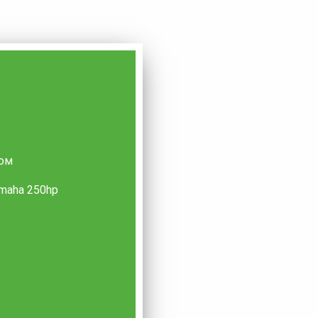
ком
maha 250hp