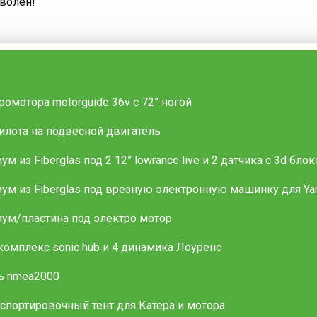
оволен!
ромотора motorguide 36v с 72” ногой
илота на подвесной двигатель
м из Fiberglas под 2 12” lowrance live и 2 датчика с 3d бло
ум из Fiberglas под врезную электронную машинку для Ya
ум/пластина под электро мотор
комплекс sonic hub и 4 динамика Лоуренс
ь nmea2000
спортировочный тент для Катера и мотора