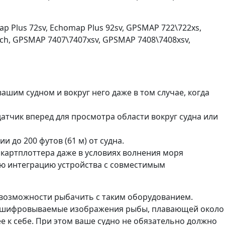
 Plus 72sv, Echomap Plus 92sv, GPSMAP 722\722xs,
ch, GPSMAP 7407\7407xsv, GPSMAP 7408\7408xsv,
им судном и вокруг него даже в том случае, когда
атчик вперед для просмотра области вокруг судна или
до 200 футов (61 м) от судна.
картплоттера даже в условиях волнения моря
ную интеграцию устройства с совместимым
о возможности рыбачить с таким оборудованием.
расшифровываемые изображения рыбы, плавающей около
е к себе. При этом ваше судно не обязательно должно