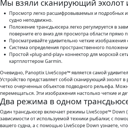
Мы взяли сканирующий эхолот и
Просмотр легко расшифровываемых и подробных изо
судно неподвижно.
Положение трансдьюсера легко регулируется в зави
поверните его вниз для просмотра области прямо п
Просматривайте удивительно четкие изображения ск
Система определения пространственного положения
Простой «plug-and-play» коннектор для морской се
картплоттером Garmin.
Очевидно, Panoptix LiveScope™ является самой удивит
Устройство представляет собой сканирующий эхолот 
четко очерченных объектов подводного рельефа. Можно
перемещаться. Эти изображения настолько четкие и де
Два режима в одном трансдьюс
Один трансдьюсер включает режимы LiveScope™ Down (н
зависимости от используемой техники рыбалки; с помо
вашего судна, а с помощью LiveScope Down узнаете, чт