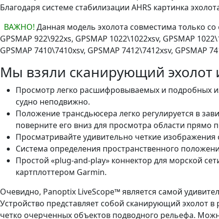
Благодаря системе стабилизации AHRS картинка эхолот
ВАЖНО!
Данная модель эхолота совместима только со с
GPSMAP 922\922xs, GPSMAP 1022\1022xsv, GPSMAP 1022\1
GPSMAP 7410\7410xsv, GPSMAP 7412\7412xsv, GPSMAP 74
Мы взяли сканирующий эхолот и
Просмотр легко расшифровываемых и подробных изо
судно неподвижно.
Положение трансдьюсера легко регулируется в зави
поверните его вниз для просмотра области прямо п
Просматривайте удивительно четкие изображения ск
Система определения пространственного положения
Простой «plug-and-play» коннектор для морской се
картплоттером Garmin.
Очевидно, Panoptix LiveScope™ является самой удивит
Устройство представляет собой сканирующий эхолот 
четко очерченных объектов подводного рельефа. Можно