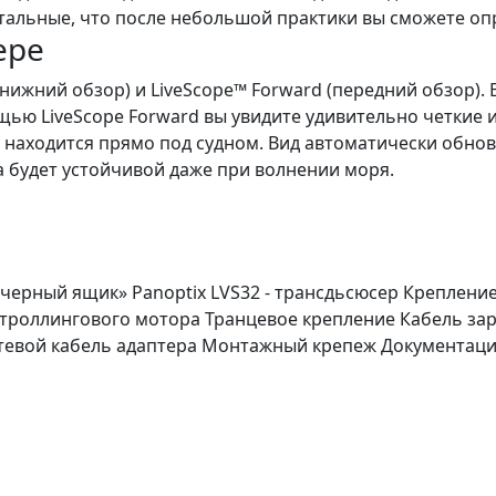
тальные, что после небольшой практики вы сможете оп
ере
ижний обзор) и LiveScope™ Forward (передний обзор).
щью LiveScope Forward вы увидите удивительно четкие
о находится прямо под судном. Вид автоматически обнов
а будет устойчивой даже при волнении моря.
 «черный ящик» Panoptix LVS32 - трансдьсюсер Креплени
 троллингового мотора Транцевое крепление Кабель зар
етевой кабель адаптера Монтажный крепеж Документац