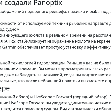
 создали Panoptix
бражений подводного рельефа, наживки и рыбы под ваш
симости от используемой техники рыбалки: направьте д
од судном.
анирующего эхолота в реальном времени на расстоянии 
 (AHRS) стабилизирует изображение эхолота на экране 
ти Garmin обеспечивает простую установку и эффектив
ельной технологией гидролокации. Раньше у вас не был
в реальном времени. Вы можете просматривать легко 
 даже наблюдать за наживкой, когда вы подтягиваете е
тальные, что после небольшой практики вы сможете оп
ере
ижний обзор) и LiveScope™ Forward (передний обзор).
щью LiveScope Forward вы увидите удивительно четкие
о находится прямо под судном. Вид автоматически обнов