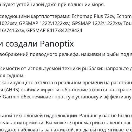
а будет устойчивой даже при волнении моря.
ледующими картплоттерами: Echomap Plus 72cv, Echomap
022xsv, GPSMAP 1222\1222xsv, GPSMAP 1222\1222xsv Tou
16\7416xsv, GPSMAP 8417\8422\8424
 создали Panoptix
бражений подводного рельефа, наживки и рыбы под ваш
симости от используемой техники рыбалки: направьте д
од судном.
анирующего эхолота в реальном времени на расстоянии 
 (AHRS) стабилизирует изображение эхолота на экране 
ти Garmin обеспечивает простую установку и эффектив
ельной технологией гидролокации. Раньше у вас не был
в реальном времени. Вы можете просматривать легко 
 даже наблюдать за наживкой, когда вы подтягиваете е