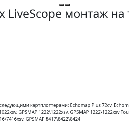
x LiveScope монтаж на
ледующими картплоттерами: Echomap Plus 72cv, Echomap
022xsv, GPSMAP 1222\1222xsv, GPSMAP 1222\1222xsv Tou
16\7416xsv, GPSMAP 8417\8422\8424