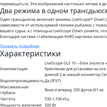
перемещаться. Эти изображения настолько четкие и де
Два режима в одном трансдьюс
Один трансдьюсер включает режимы LiveScope™ Down (н
зависимости от используемой техники рыбалки; с помо
вашего судна, а с помощью LiveScope Down узнаете, чт
Благодаря системе стабилизации AHRS картинка эхолот
Показать подробнее
Характеристики
LiveScope GLS 10 – блок эхолота
Комплектация
Крепление для установки на оси
длиной 2 м, малый коннектор С
Водонепроницаемость
Да (IPX7)
Максимальная
Вниз и вперед: 200 футов (61 м)
глубина
Частота
530-1,100 кГц
Мощность излучения
500 Вт