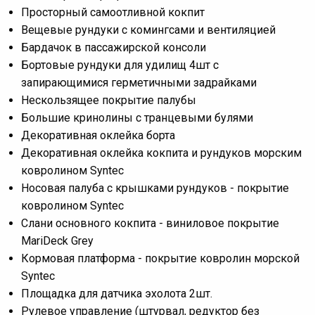
Просторный самоотливной кокпит
Вещевые рундуки с комингсами и вентиляцией
Бардачок в пассажирской консоли
Бортовые рундуки для удилищ 4шт с
запирающимися герметичными задрайками
Нескользящее покрытие палубы
Большие кринолины с транцевыми булями
Декоративная оклейка борта
Декоративная оклейка кокпита и рундуков морским
ковролином Syntec
Носовая палуба с крышками рундуков - покрытие
ковролином Syntec
Слани основного кокпита - виниловое покрытие
MariDeck Grey
Кормовая платформа - покрытие ковролин морской
Syntec
Площадка для датчика эхолота 2шт.
Рулевое управление (штурвал, редуктор без