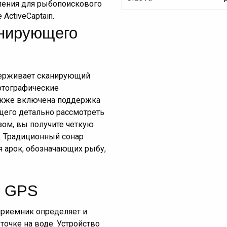
ления для рыбопоискового
ActiveCaptain.
анирующего
держивает сканирующий
фотографические
 Также включена поддержка
щего детально рассмотреть
азом, вы получите четкую
. Традиционный сонар
я арок, обозначающих рыбу,
с GPS
приемник определяет и
очке на воде. Устройство