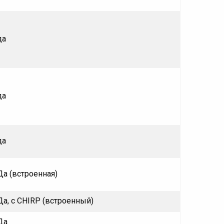
да
да
да
Да (встроенная)
Да, с CHIRP (встроенный)
Да