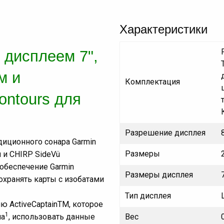
Характеристики
 дисплеем 7",
м и
Комплектация
ontours для
Разрешение дисплея
диционного сонара Garmin
Размеры
 и CHIRP SideVü
обеспечение Garmin
Размеры дисплея
сохранять карты с изобатами
Тип дисплея
ю ActiveCaptainTM, которое
1
на
, использовать данные
Вес