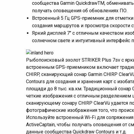
сообщества Garmin QuickdrawTM, обмениват
получать оповещения об обновлениях ПО.
Встроенный 5 Гц GPS-приемник для отметки
создания маршрутов и просмотра скорости 
Яркий дисплей 7" с отличным качеством из
солнечном свете и интуитивный интерфейс 
Рыбопоисковый эхолот STRIKER Plus 7sv с ярк
встроенным GPS-приемником включает традиц
CHIRP, сканирующий сонар Garmin CHIRP ClearV
Contours для создания и хранения карт с изобат
площади до 8 тыс. кв.км. Традиционный сонар 
четкие изображения с отличным разделением ц
сканирующему сонару CHIRP ClearVü удается по
фотографические изображения того, что происх
Используйте встроенный Wi-Fi для сопряжени
ActiveCaptain, чтобы получать оповещения от с
данные сообщества Quickdraw Contours и т.д.