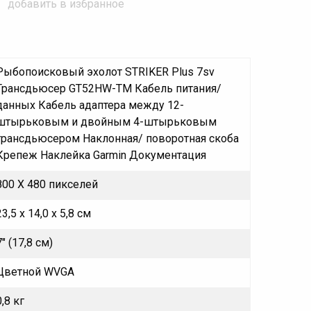
добавить в избранное
Рыбопоисковый эхолот STRIKER Plus 7sv
Трансдьюсер GT52HW-TM Кабель питания/
данных Кабель адаптера между 12-
штырьковым и двойным 4-штырьковым
трансдьюсером Наклонная/ поворотная скоба
Крепеж Наклейка Garmin Документация
800 X 480 пикселей
23,5 x 14,0 x 5,8 см
7" (17,8 см)
Цветной WVGA
0,8 кг