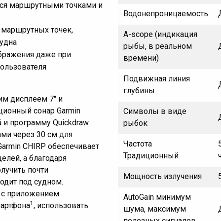
ься маршрутными точками и
Водонепроницаемость
 маршрутных точек,
A-scope (индикация
судна
рыбы, в реальном
ображения даже при
времени)
пользователя
Подвижная линия
глубины
им дисплеем 7" и
ионный сонар Garmin
Символы в виде
ü и программу Quickdraw
рыбок
ами через 30 см для
Частота
Garmin CHIRP обеспечивает
Традиционный
елей, а благодаря
лучить почти
Мощность излучения
одит под судном.
я с приложением
AutoGain минимум
1
мартфона
, использовать
шума, максимум
полезных сигналов