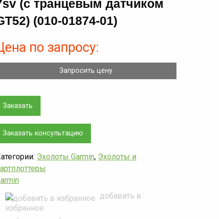
7sv (с транцевым датчиком
GT52) (010-01874-01)
Цена по запросу:
Запросить цену
Заказать
Заказать консультацию
атегории:
Эхолоты Garmin
,
Эхолоты и
артплоттеры
armin
добавить в
избранное