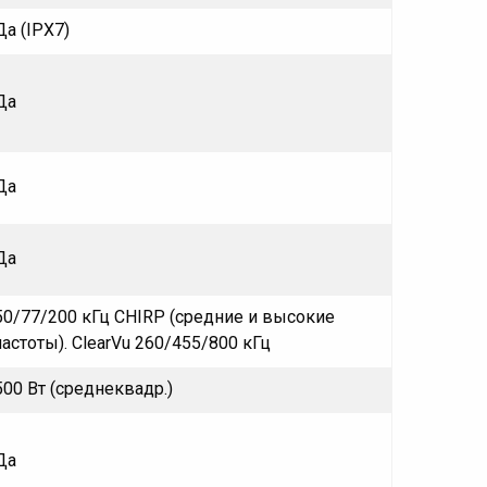
Да (IPX7)
Да
Да
Да
50/77/200 кГц CHIRP (средние и высокие
частоты). ClearVu 260/455/800 кГц
500 Вт (среднеквадр.)
Да