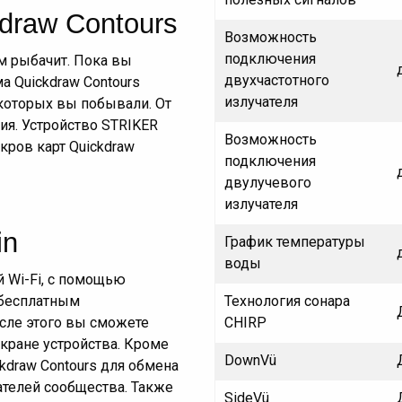
draw Contours
Возможность
подключения
ем рыбачит. Пока вы
двухчастотного
а Quickdraw Contours
излучателя
 которых вы побывали. От
ия. Устройство STRIKER
Возможность
кров карт Quickdraw
подключения
двулучевого
излучателя
in
График температуры
воды
 Wi-Fi, с помощью
Технология сонара
 бесплатным
CHIRP
сле этого вы сможете
кране устройства. Кроме
DownVü
kdraw Contours для обмена
телей сообщества. Также
SideVü