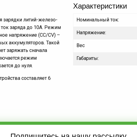
Характеристики
я зарядки литий-железо-
Номинальный ток:
 ток заряда до 10A. Режим
Напряжение:
нное напряжение (СС/СV) –
ых аккумуляторов. Такой
Вес
ет заряжать сначала
ключается режим
Габариты:
ается до нуля.
тройства составляет 6
Подпишитесь на нашу рассылку