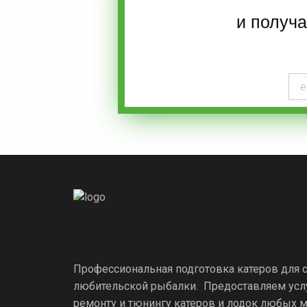
и получ
Профессиональная подготовка катеров для 
любительской рыбалки. Предоставляем усл
ремонту и тюнингу катеров и лодок любых м